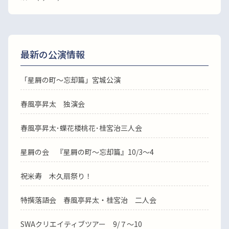
最新の公演情報
「星屑の町～忘却篇」宮城公演
春風亭昇太 独演会
春風亭昇太･蝶花楼桃花･桂宮治三人会
星屑の会 『星屑の町～忘却篇』10/3～4
祝米寿 木久扇祭り！
特撰落語会 春風亭昇太・桂宮治 二人会
SWAクリエイティブツアー 9/７～10