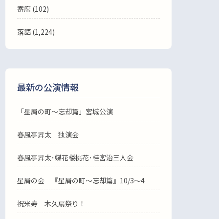
寄席 (102)
落語
(1,224)
最新の公演情報
「星屑の町～忘却篇」宮城公演
春風亭昇太 独演会
春風亭昇太･蝶花楼桃花･桂宮治三人会
星屑の会 『星屑の町～忘却篇』10/3～4
祝米寿 木久扇祭り！