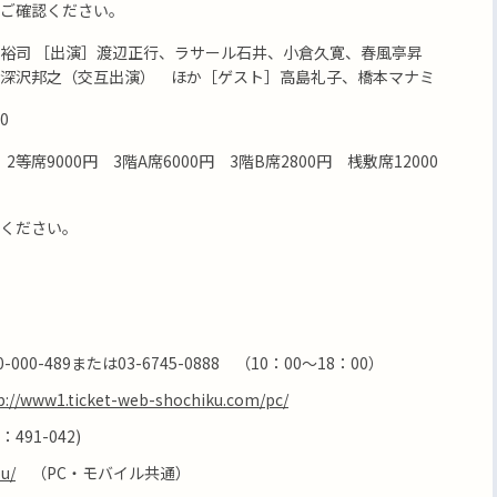
ご確認ください。
裕司 ［出演］渡辺正行、ラサール石井、小倉久寛、春風亭昇
深沢邦之（交互出演） ほか［ゲスト］高島礼子、橋本マナミ
0
2等席9000円 3階A席6000円 3階B席2800円 桟敷席12000
ください。
00-489または03-6745-0888 （10：00～18：00）
p://www1.ticket-web-shochiku.com/pc/
491-042)
ou/
（PC・モバイル共通）