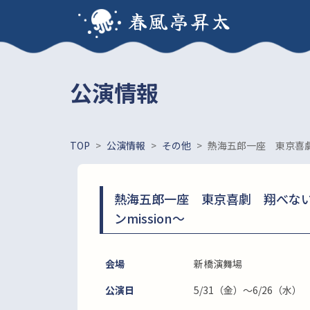
春風亭昇太
公演情報
TOP
>
公演情報
>
その他
>
熱海五郎一座 東京喜劇
熱海五郎一座 東京喜劇 翔べな
ンmission～
会場
新橋演舞場
公演日
5/31（金）～6/26（水）