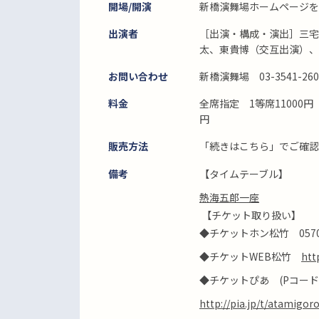
開場/開演
新橋演舞場ホームページを
出演者
［出演・構成・演出］三宅
太、東貴博（交互出演）、
お問い合わせ
新橋演舞場 03-3541-260
料金
全席指定 1等席11000円 
円
販売方法
「続きはこちら」でご確認
備考
【タイムテーブル】
熱海五郎一座
【チケット取り扱い】
◆チケットホン松竹 0570-0
◆チケットWEB松竹
htt
◆チケットぴあ (Pコード：
http://pia.jp/t/atamigor