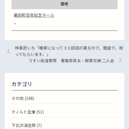
備考
幕別町百年記念ホール
“
林家彦いち「噺家になって３０回目の夏なので、銀座で、祝
ってもらいます。」
うすい街道寄席 春風亭昇太・柳家花緑 二人会
カテゴリ
その他 (148)
ティルト主催 (51)
下北沢演芸祭 (7)