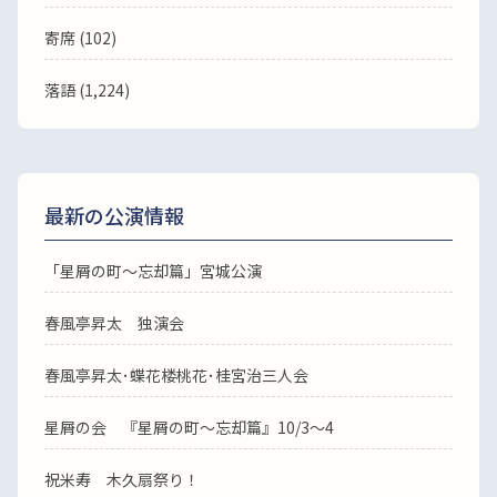
寄席 (102)
落語
(1,224)
最新の公演情報
「星屑の町～忘却篇」宮城公演
春風亭昇太 独演会
春風亭昇太･蝶花楼桃花･桂宮治三人会
星屑の会 『星屑の町～忘却篇』10/3～4
祝米寿 木久扇祭り！