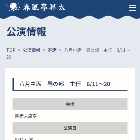
春風亭昇太
公演情報
TOP
>
公演情報
>
寄席
>
八月中席 昼の部 主任 8/11～
20
八月中席 昼の部 主任 8/11～20
会場
新宿末廣亭
公演日
8/11～20