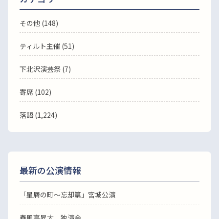
その他 (148)
ティルト主催 (51)
下北沢演芸祭 (7)
寄席 (102)
落語
(1,224)
最新の公演情報
「星屑の町～忘却篇」宮城公演
春風亭昇太 独演会