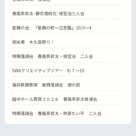
春風亭昇太･蝶花楼桃花･桂宮治三人会
星屑の会 『星屑の町～忘却篇』10/3～4
祝米寿 木久扇祭り！
特撰落語会 春風亭昇太・桂宮治 二人会
SWAクリエイティブツアー 9/７～10
福井新聞寄席 東西落語会 夜の部
越中ホール寄席２０２６ 春風亭昇太独演会
特撰落語会 春風亭昇太・林家たい平 二人会