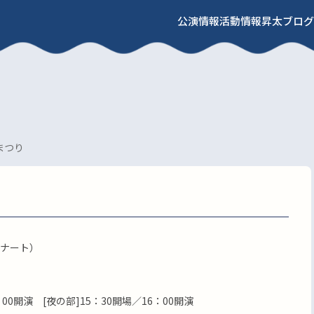
公演情報
活動情報
昇太ブログ
まつり
ナート）
：00開演 [夜の部]15：30開場／16：00開演