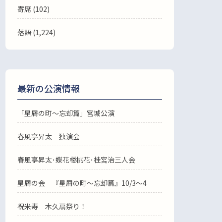
寄席 (102)
落語
(1,224)
最新の公演情報
「星屑の町～忘却篇」宮城公演
春風亭昇太 独演会
春風亭昇太･蝶花楼桃花･桂宮治三人会
星屑の会 『星屑の町～忘却篇』10/3～4
祝米寿 木久扇祭り！