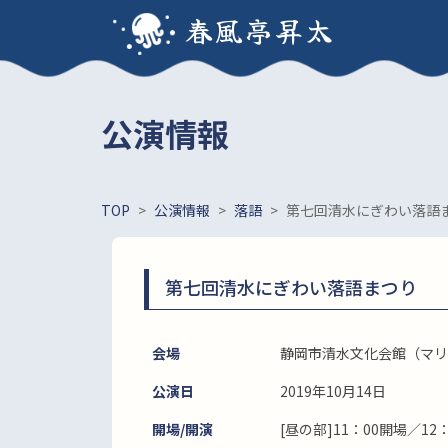
春風亭昇太
公演情報
TOP
>
公演情報
>
落語
>
第七回清水にぎわい落語
第七回清水にぎわい落語まつり
会場
静岡市清水文化会館（マリ
公演日
2019年10月14日
開場/開演
[昼の部]11：00開場／12