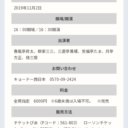
2019年11月2日
開場/開演
16：00開場／16：30開演
出演者
春風亭昇太、柳家三三、三遊亭萬橘、笑福亭たま、月亭
方正、桂三度
お問い合わせ
キョードー西日本 0570-09-2424
料金
全席指定 6000円 ※6歳未満は入場不可。 ※完売
販売方法
チケットぴあ（Pコード：561-803） ローソンチケッ