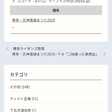
ト（Lコード：83711）イープラスhttp://eplus.jp/
備考
博多・天神落語まつり2019
“
爆笑ライオンズ寄席
博多・天神落語まつり2019／F-6「二味違った東西会」
カテゴリ
その他 (148)
ティルト主催 (51)
下北沢演芸祭 (7)