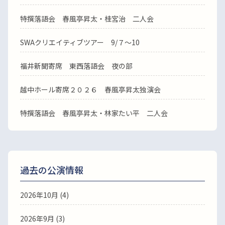
特撰落語会 春風亭昇太・桂宮治 二人会
SWAクリエイティブツアー 9/７～10
福井新聞寄席 東西落語会 夜の部
越中ホール寄席２０２６ 春風亭昇太独演会
特撰落語会 春風亭昇太・林家たい平 二人会
過去の公演情報
2026年10月 (4)
2026年9月 (3)