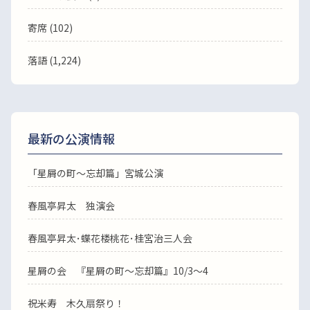
寄席 (102)
落語
(1,224)
最新の公演情報
「星屑の町～忘却篇」宮城公演
春風亭昇太 独演会
春風亭昇太･蝶花楼桃花･桂宮治三人会
星屑の会 『星屑の町～忘却篇』10/3～4
祝米寿 木久扇祭り！