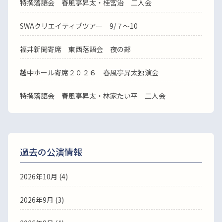
特撰落語会 春風亭昇太・桂宮治 二人会
SWAクリエイティブツアー 9/７～10
福井新聞寄席 東西落語会 夜の部
越中ホール寄席２０２６ 春風亭昇太独演会
特撰落語会 春風亭昇太・林家たい平 二人会
過去の公演情報
2026年10月 (4)
2026年9月 (3)