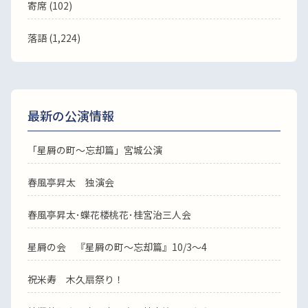
寄席 (102)
落語
(1,224)
最新の公演情報
「星屑の町～忘却篇」宮城公演
春風亭昇太 独演会
春風亭昇太･蝶花楼桃花･桂宮治三人会
星屑の会 『星屑の町～忘却篇』10/3～4
祝米寿 木久扇祭り！