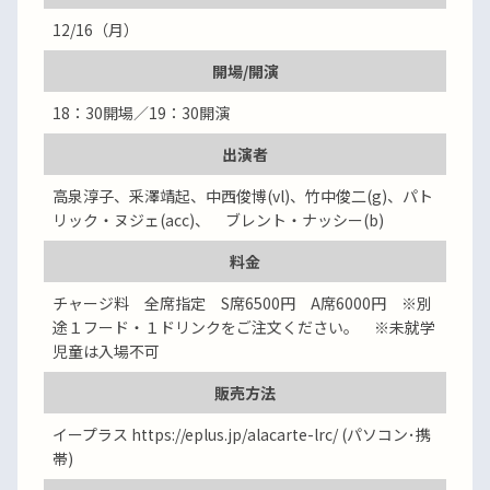
12/16（月）
開場/開演
18：30開場／19：30開演
出演者
高泉淳子、釆澤靖起、中西俊博(vl)、竹中俊二(g)、パト
リック・ヌジェ(acc)、 ブレント・ナッシー(b)
料金
チャージ料 全席指定 S席6500円 A席6000円 ※別
途１フード・１ドリンクをご注文ください。 ※未就学
児童は入場不可
販売方法
イープラス https://eplus.jp/alacarte-lrc/ (パソコン･携
帯)