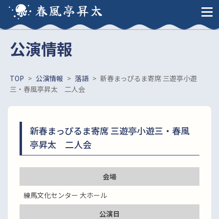
春風亭昇太
公演情報
TOP
>
公演情報
>
落語
>
新春まっぴるま寄席 三遊亭小遊
三・春風亭昇太 二人会
新春まっぴるま寄席 三遊亭小遊三・春風
亭昇太 二人会
会場
練馬文化センター 大ホール
公演日