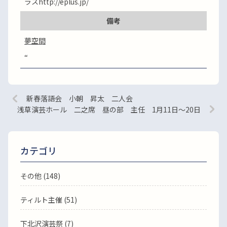
ラスhttp://eplus.jp/
備考
夢空間
“
新春落語会 小朝 昇太 二人会
浅草演芸ホール 二之席 昼の部 主任 1月11日～20日
カテゴリ
その他 (148)
ティルト主催 (51)
下北沢演芸祭 (7)