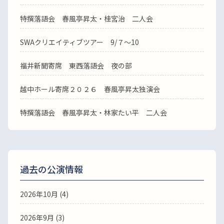
特撰落語会 春風亭昇太・桂宮治 二人会
SWAクリエイティブツアー 9/７～10
福井新聞寄席 東西落語会 夜の部
越中ホール寄席２０２６ 春風亭昇太独演会
特撰落語会 春風亭昇太・林家たい平 二人会
過去の公演情報
2026年10月 (4)
2026年9月 (3)