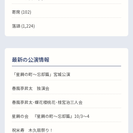
寄席 (102)
落語
(1,224)
最新の公演情報
「星屑の町～忘却篇」宮城公演
春風亭昇太 独演会
春風亭昇太･蝶花楼桃花･桂宮治三人会
星屑の会 『星屑の町～忘却篇』10/3～4
祝米寿 木久扇祭り！