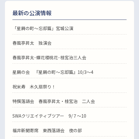
最新の公演情報
「星屑の町～忘却篇」宮城公演
春風亭昇太 独演会
春風亭昇太･蝶花楼桃花･桂宮治三人会
星屑の会 『星屑の町～忘却篇』10/3～4
祝米寿 木久扇祭り！
特撰落語会 春風亭昇太・桂宮治 二人会
SWAクリエイティブツアー 9/７～10
福井新聞寄席 東西落語会 夜の部