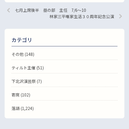
七月上席後半 昼の部 主任 7/6～10
林家三平噺家生活３０周年記念公演
カテゴリ
その他 (148)
ティルト主催 (51)
下北沢演芸祭 (7)
寄席 (102)
落語
(1,224)