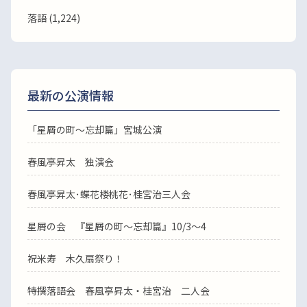
落語
(1,224)
最新の公演情報
「星屑の町～忘却篇」宮城公演
春風亭昇太 独演会
春風亭昇太･蝶花楼桃花･桂宮治三人会
星屑の会 『星屑の町～忘却篇』10/3～4
祝米寿 木久扇祭り！
特撰落語会 春風亭昇太・桂宮治 二人会