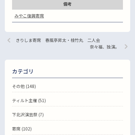
備考
みやこ復興寄席
きりしま寄席 春風亭昇太・桂竹丸 二人会
奈々福、独演。
カテゴリ
その他 (148)
ティルト主催 (51)
下北沢演芸祭 (7)
寄席 (102)