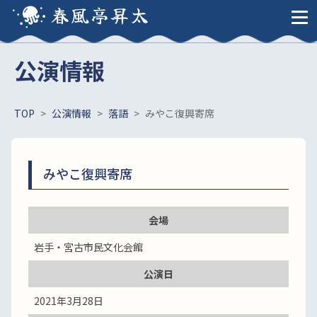
春風亭昇太
公演情報
TOP
>
公演情報
>
落語
>
みやこ復興寄席
みやこ復興寄席
会場
岩手・宮古市民文化会館
公演日
2021年3月28日