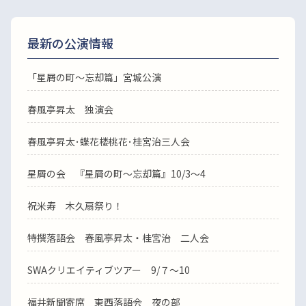
最新の公演情報
「星屑の町～忘却篇」宮城公演
春風亭昇太 独演会
春風亭昇太･蝶花楼桃花･桂宮治三人会
星屑の会 『星屑の町～忘却篇』10/3～4
祝米寿 木久扇祭り！
特撰落語会 春風亭昇太・桂宮治 二人会
SWAクリエイティブツアー 9/７～10
福井新聞寄席 東西落語会 夜の部