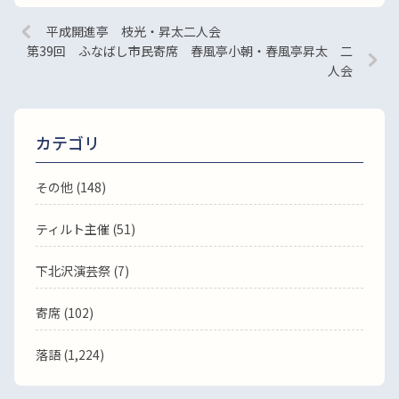
平成開進亭 枝光・昇太二人会
第39回 ふなばし市民寄席 春風亭小朝・春風亭昇太 二
人会
カテゴリ
その他 (148)
ティルト主催 (51)
下北沢演芸祭 (7)
寄席 (102)
落語
(1,224)