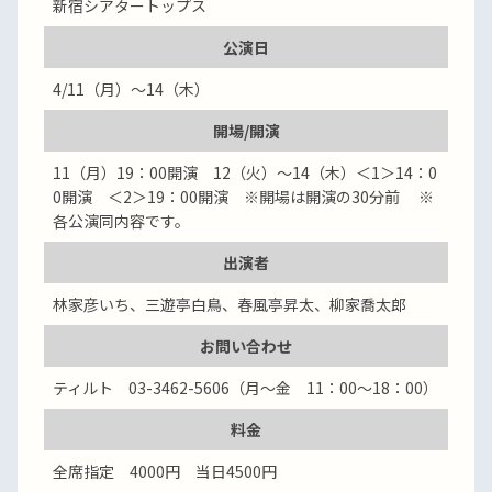
新宿シアタートップス
公演日
4/11（月）～14（木）
開場/開演
11（月）19：00開演 12（火）～14（木）＜1＞14：0
0開演 ＜2＞19：00開演 ※開場は開演の30分前 ※
各公演同内容です。
出演者
林家彦いち、三遊亭白鳥、春風亭昇太、柳家喬太郎
お問い合わせ
ティルト 03-3462-5606（月～金 11：00～18：00）
料金
全席指定 4000円 当日4500円