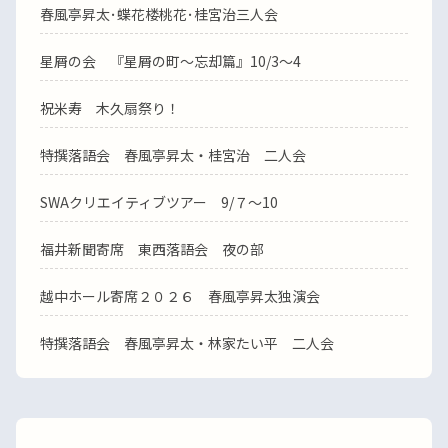
春風亭昇太･蝶花楼桃花･桂宮治三人会
星屑の会 『星屑の町～忘却篇』10/3～4
祝米寿 木久扇祭り！
特撰落語会 春風亭昇太・桂宮治 二人会
SWAクリエイティブツアー 9/７～10
福井新聞寄席 東西落語会 夜の部
越中ホール寄席２０２６ 春風亭昇太独演会
特撰落語会 春風亭昇太・林家たい平 二人会