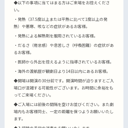
◆以下の事項に当てはまる方はご来場をお控えくださ
い。
・発熱（37.5度以上または平熱に比べて1度以上の発
熱）や悪寒、咳などの症状があるお客様。
・発熱による解熱剤を服用されているお客様。
・だるさ（倦怠感）や息苦しさ（呼吸困難）の症状があ
るお客様。
・医師から外出を控えるように指導されているお客様。
・海外の渡航歴が観劇日より14日以内にあるお客様。
◆開場は開演の30分前です。開演時間が迫りますとご入
場口が混雑する可能性がございます。お時間に余裕をも
ってご来場ください。
◆ご入場には前後の間隔を空けお並びください。また劇
場内もお客様同士、一定の距離を保つようお願いいたし
ます。