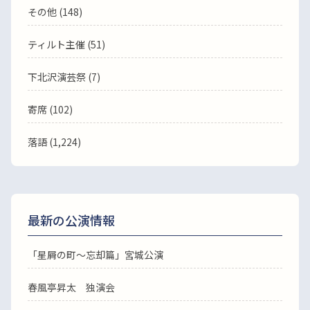
その他 (148)
ティルト主催 (51)
下北沢演芸祭 (7)
寄席 (102)
落語
(1,224)
最新の公演情報
「星屑の町～忘却篇」宮城公演
春風亭昇太 独演会