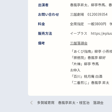
出演者
春風亭昇太、柳亭市馬、春
お問い合わせ
三越劇場 0120039354
料金
全席指定 一般3800円 学
販売方法
イープラス https://eplus.
備考
三越落語会
「あくび指南」柳亭 小燕
「崇徳院」春風亭 柳好
「片棒」柳亭 市馬
お仲入
「百川」桃月庵 白酒
「二番煎じ」春風亭 昇太
多賀城寄席 春風亭昇太・桂宮治 落語会