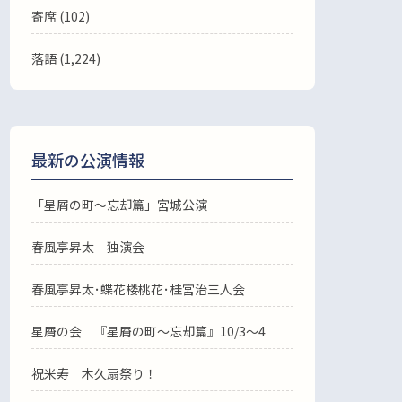
寄席 (102)
落語
(1,224)
最新の公演情報
「星屑の町～忘却篇」宮城公演
春風亭昇太 独演会
春風亭昇太･蝶花楼桃花･桂宮治三人会
星屑の会 『星屑の町～忘却篇』10/3～4
祝米寿 木久扇祭り！