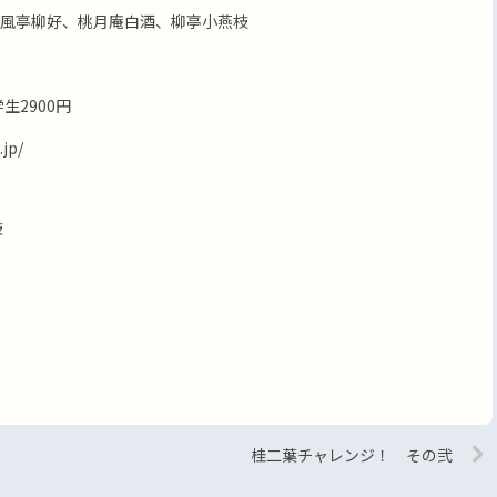
風亭柳好、桃月庵白酒、柳亭小燕枝
生2900円
jp/
枝
桂二葉チャレンジ！ その弐