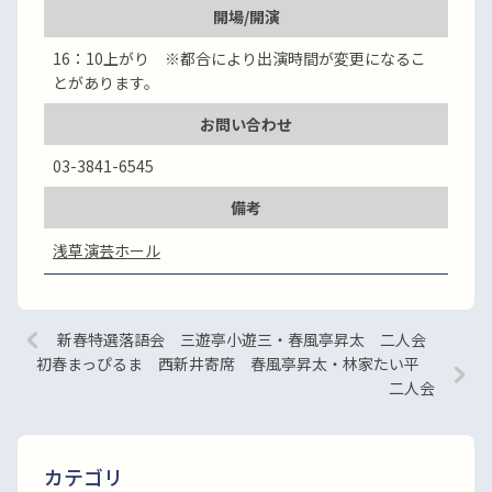
開場/開演
16：10上がり ※都合により出演時間が変更になるこ
とがあります。
お問い合わせ
03-3841-6545
備考
浅草演芸ホール
新春特選落語会 三遊亭小遊三・春風亭昇太 二人会
初春まっぴるま 西新井寄席 春風亭昇太・林家たい平
二人会
カテゴリ