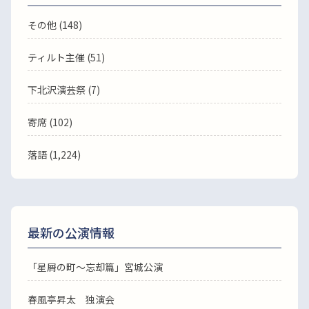
その他 (148)
ティルト主催 (51)
下北沢演芸祭 (7)
寄席 (102)
落語
(1,224)
最新の公演情報
「星屑の町～忘却篇」宮城公演
春風亭昇太 独演会