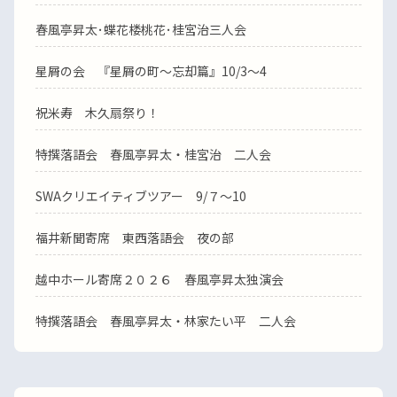
春風亭昇太･蝶花楼桃花･桂宮治三人会
星屑の会 『星屑の町～忘却篇』10/3～4
祝米寿 木久扇祭り！
特撰落語会 春風亭昇太・桂宮治 二人会
SWAクリエイティブツアー 9/７～10
福井新聞寄席 東西落語会 夜の部
越中ホール寄席２０２６ 春風亭昇太独演会
特撰落語会 春風亭昇太・林家たい平 二人会