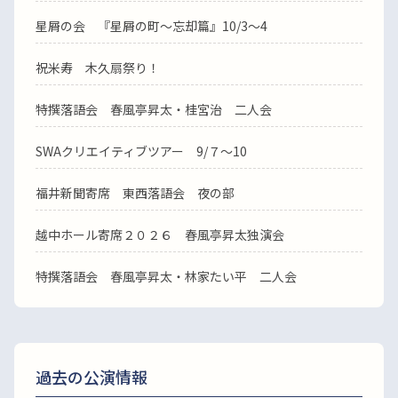
星屑の会 『星屑の町～忘却篇』10/3～4
祝米寿 木久扇祭り！
特撰落語会 春風亭昇太・桂宮治 二人会
SWAクリエイティブツアー 9/７～10
福井新聞寄席 東西落語会 夜の部
越中ホール寄席２０２６ 春風亭昇太独演会
特撰落語会 春風亭昇太・林家たい平 二人会
過去の公演情報