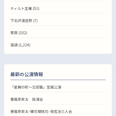
ティルト主催 (51)
下北沢演芸祭 (7)
寄席 (102)
落語
(1,224)
最新の公演情報
「星屑の町～忘却篇」宮城公演
春風亭昇太 独演会
春風亭昇太･蝶花楼桃花･桂宮治三人会