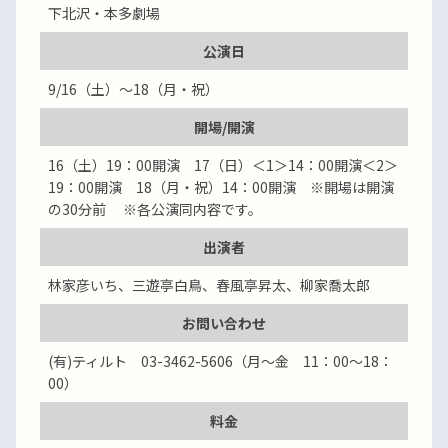
下北沢・本多劇場
公演日
9/16（土）～18（月・祝）
開場/開演
16（土）19：00開演 17（日）＜1＞14：00開演＜2＞
19：00開演 18（月・祝）14：00開演 ※開場は開演
の30分前 ※各公演同内容です。
出演者
林家彦いち、三遊亭白鳥、春風亭昇太、柳家喬太郎
お問い合わせ
(有)ティルト 03-3462-5606（月～金 11：00～18：
00）
料金