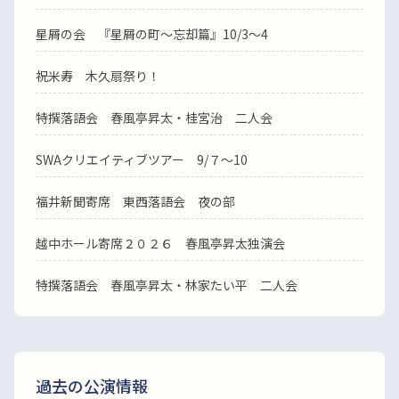
星屑の会 『星屑の町～忘却篇』10/3～4
祝米寿 木久扇祭り！
特撰落語会 春風亭昇太・桂宮治 二人会
SWAクリエイティブツアー 9/７～10
福井新聞寄席 東西落語会 夜の部
越中ホール寄席２０２６ 春風亭昇太独演会
特撰落語会 春風亭昇太・林家たい平 二人会
過去の公演情報