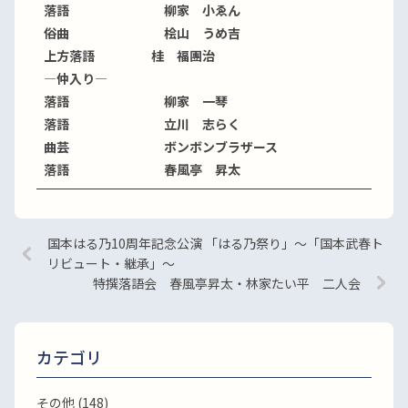
落語 柳家 小ゑん
俗曲 桧山 うめ吉
上方落語 桂 福團治
―仲入り―
落語 柳家 一琴
落語 立川 志らく
曲芸 ボンボンブラザース
落語 春風亭 昇太
国本はる乃10周年記念公演 「はる乃祭り」～「国本武春ト
リビュート・継承」～
特撰落語会 春風亭昇太・林家たい平 二人会
カテゴリ
その他 (148)