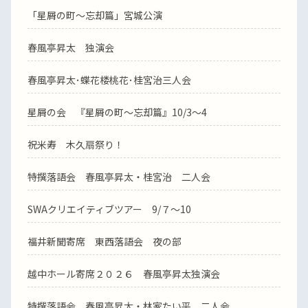
「星屑の町～忘却篇」宮城公演
春風亭昇太 独演会
春風亭昇太･蝶花楼桃花･桂宮治三人会
星屑の会 『星屑の町～忘却篇』10/3～4
祝米寿 木久扇祭り！
特撰落語会 春風亭昇太・桂宮治 二人会
SWAクリエイティブツアー 9/７～10
福井新聞寄席 東西落語会 夜の部
越中ホール寄席２０２６ 春風亭昇太独演会
特撰落語会 春風亭昇太・林家たい平 二人会