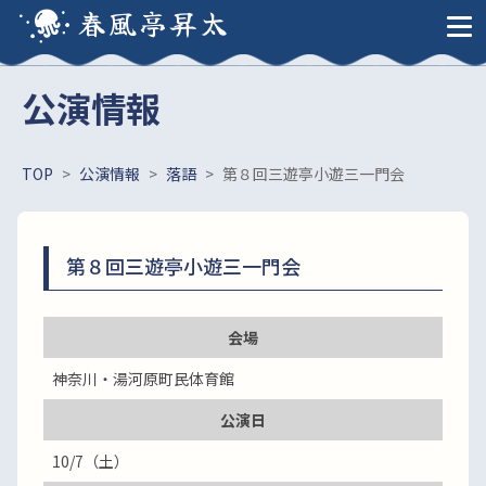
春風亭昇太
公演情報
TOP
>
公演情報
>
落語
>
第８回三遊亭小遊三一門会
第８回三遊亭小遊三一門会
会場
神奈川・湯河原町民体育館
公演日
10/7（土）