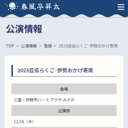
春風亭昇太
公演情報
TOP
>
公演情報
>
落語
>
2023芸協らくご･伊勢おかげ寄席
2023芸協らくご･伊勢おかげ寄席
会場
三重・伊勢市ハートプラザ みその
公演日
11/16（木）