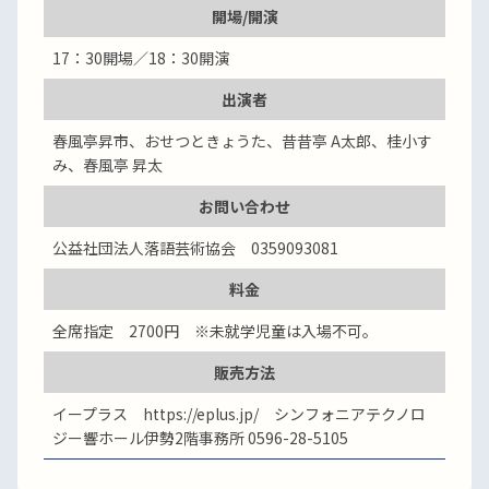
開場/開演
17：30開場／18：30開演
出演者
春風亭昇市、おせつときょうた、昔昔亭 A太郎、桂小す
み、春風亭 昇太
お問い合わせ
公益社団法人落語芸術協会 0359093081
料金
全席指定 2700円 ※未就学児童は入場不可。
販売方法
イープラス https://eplus.jp/ シンフォニアテクノロ
ジー響ホール伊勢2階事務所 0596-28-5105