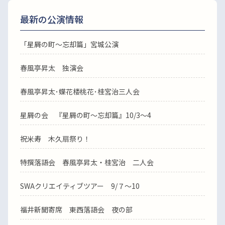
最新の公演情報
「星屑の町～忘却篇」宮城公演
春風亭昇太 独演会
春風亭昇太･蝶花楼桃花･桂宮治三人会
星屑の会 『星屑の町～忘却篇』10/3～4
祝米寿 木久扇祭り！
特撰落語会 春風亭昇太・桂宮治 二人会
SWAクリエイティブツアー 9/７～10
福井新聞寄席 東西落語会 夜の部