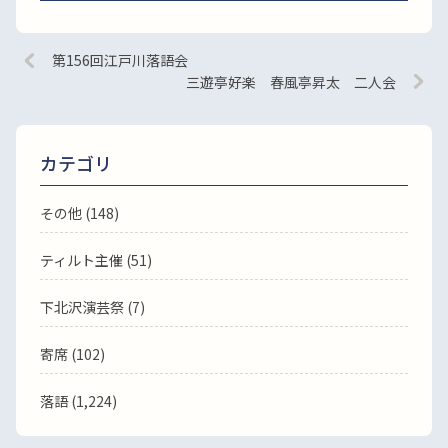
第156回江戸川落語会
三遊亭好楽 春風亭昇太 二人会
カテゴリ
その他 (148)
ティルト主催 (51)
下北沢演芸祭 (7)
寄席 (102)
落語
(1,224)