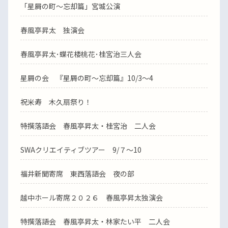
「星屑の町～忘却篇」宮城公演
春風亭昇太 独演会
春風亭昇太･蝶花楼桃花･桂宮治三人会
星屑の会 『星屑の町～忘却篇』10/3～4
祝米寿 木久扇祭り！
特撰落語会 春風亭昇太・桂宮治 二人会
SWAクリエイティブツアー 9/７～10
福井新聞寄席 東西落語会 夜の部
越中ホール寄席２０２６ 春風亭昇太独演会
特撰落語会 春風亭昇太・林家たい平 二人会