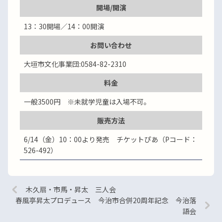
開場/開演
13：30開場／14：00開演
お問い合わせ
大垣市文化事業団:0584-82-2310
料金
一般3500円 ※未就学児童は入場不可。
販売方法
6/14（金）10：00より発売 チケットぴあ（Pコード：
526-492）
木久扇・市馬・昇太 三人会
春風亭昇太プロデュース 今治市合併20周年記念 今治落
語会