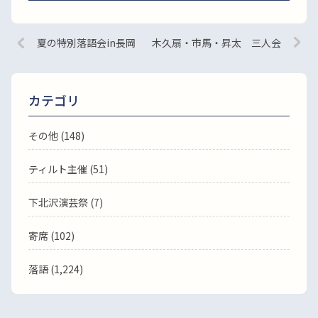
夏の特別落語会in長岡
木久扇・市馬・昇太 三人会
カテゴリ
その他 (148)
ティルト主催 (51)
下北沢演芸祭 (7)
寄席 (102)
落語
(1,224)