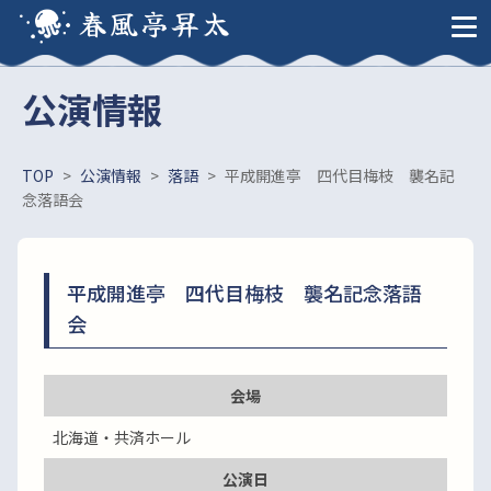
春風亭昇太
公演情報
TOP
>
公演情報
>
落語
>
平成開進亭 四代目梅枝 襲名記
念落語会
平成開進亭 四代目梅枝 襲名記念落語
会
会場
北海道・共済ホール
公演日