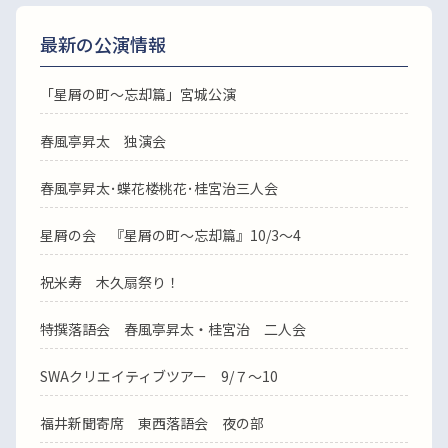
最新の公演情報
「星屑の町～忘却篇」宮城公演
春風亭昇太 独演会
春風亭昇太･蝶花楼桃花･桂宮治三人会
星屑の会 『星屑の町～忘却篇』10/3～4
祝米寿 木久扇祭り！
特撰落語会 春風亭昇太・桂宮治 二人会
SWAクリエイティブツアー 9/７～10
福井新聞寄席 東西落語会 夜の部