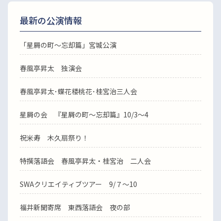
最新の公演情報
「星屑の町～忘却篇」宮城公演
春風亭昇太 独演会
春風亭昇太･蝶花楼桃花･桂宮治三人会
星屑の会 『星屑の町～忘却篇』10/3～4
祝米寿 木久扇祭り！
特撰落語会 春風亭昇太・桂宮治 二人会
SWAクリエイティブツアー 9/７～10
福井新聞寄席 東西落語会 夜の部