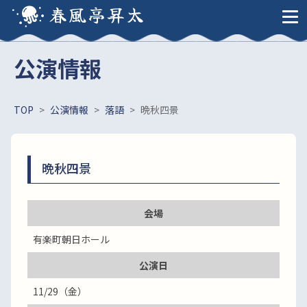
春風亭昇太
公演情報
TOP
>
公演情報
>
落語
>
晩秋四景
晩秋四景
会場
有楽町朝日ホール
公演日
11/29（金）