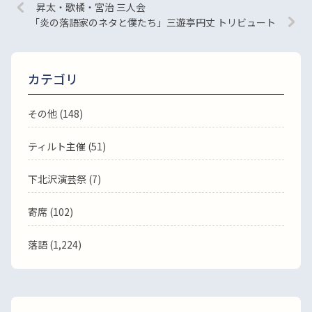
昇太・歌橘・宮治 三人会
「炎の落語家のネタと僕たち」三遊亭円丈 トリビュート
カテゴリ
その他 (148)
ティルト主催 (51)
下北沢演芸祭 (7)
寄席 (102)
落語
(1,224)