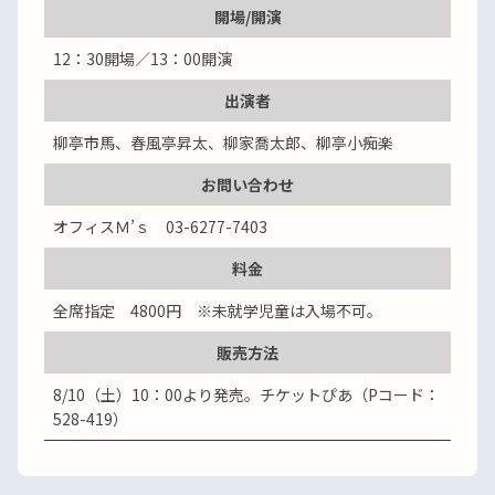
開場/開演
12：30開場／13：00開演
出演者
柳亭市馬、春風亭昇太、柳家喬太郎、柳亭小痴楽
お問い合わせ
オフィスＭ’ｓ 03-6277-7403
料金
全席指定 4800円 ※未就学児童は入場不可。
販売方法
8/10（土）10：00より発売。チケットぴあ（Pコード：
528-419）