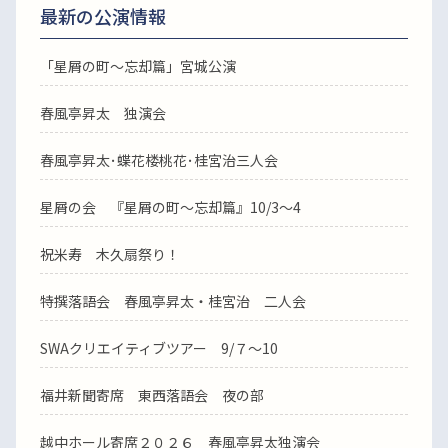
最新の公演情報
「星屑の町～忘却篇」宮城公演
春風亭昇太 独演会
春風亭昇太･蝶花楼桃花･桂宮治三人会
星屑の会 『星屑の町～忘却篇』10/3～4
祝米寿 木久扇祭り！
特撰落語会 春風亭昇太・桂宮治 二人会
SWAクリエイティブツアー 9/７～10
福井新聞寄席 東西落語会 夜の部
越中ホール寄席２０２６ 春風亭昇太独演会