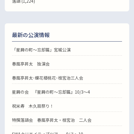
落語
(1,224)
最新の公演情報
「星屑の町～忘却篇」宮城公演
春風亭昇太 独演会
春風亭昇太･蝶花楼桃花･桂宮治三人会
星屑の会 『星屑の町～忘却篇』10/3～4
祝米寿 木久扇祭り！
特撰落語会 春風亭昇太・桂宮治 二人会
SWAクリエイティブツアー 9/７～10