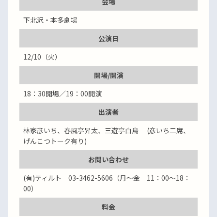
会場
下北沢・本多劇場
公演日
12/10（火）
開場/開演
18：30開場／19：00開演
出演者
林家彦いち、春風亭昇太、三遊亭白鳥 (彦いち二席、
げんこつトーク有り)
お問い合わせ
(有)ティルト 03-3462-5606（月～金 11：00～18：
00）
料金