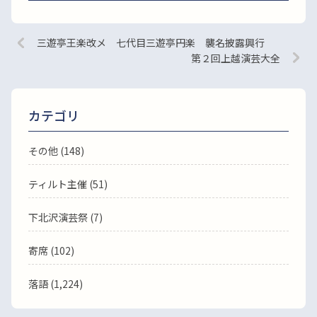
三遊亭王楽改メ 七代目三遊亭円楽 襲名披露興行
第２回上越演芸大全
カテゴリ
その他 (148)
ティルト主催 (51)
下北沢演芸祭 (7)
寄席 (102)
落語
(1,224)