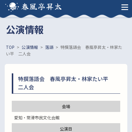
春風亭昇太
公演情報
TOP
>
公演情報
>
落語
>
特撰落語会 春風亭昇太・林家た
い平 二人会
特撰落語会 春風亭昇太・林家たい平
二人会
会場
愛知・常滑市民文化会館
公演日