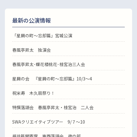
最新の公演情報
「星屑の町～忘却篇」宮城公演
春風亭昇太 独演会
春風亭昇太･蝶花楼桃花･桂宮治三人会
星屑の会 『星屑の町～忘却篇』10/3～4
祝米寿 木久扇祭り！
特撰落語会 春風亭昇太・桂宮治 二人会
SWAクリエイティブツアー 9/７～10
福井新聞寄席 東西落語会 夜の部