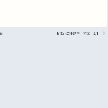
日
お江戸広小路亭 初席 1/1