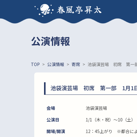
春風亭昇太
公演情報
TOP
>
公演情報
>
寄席
>
池袋演芸場 初席 第一部
池袋演芸場 初席 第一部 1月1日
会場
池袋演芸場
公演日
1/1（木・祝）～10（土）
開場/開演
12：45上がり ※都合