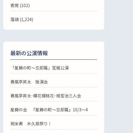
寄席 (102)
落語
(1,224)
最新の公演情報
「星屑の町～忘却篇」宮城公演
春風亭昇太 独演会
春風亭昇太･蝶花楼桃花･桂宮治三人会
星屑の会 『星屑の町～忘却篇』10/3～4
祝米寿 木久扇祭り！