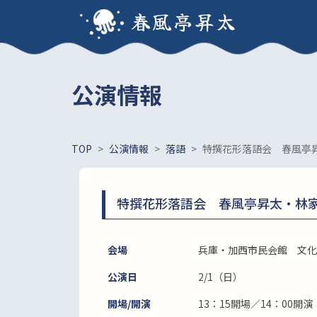
春風亭昇太
公演情報
TOP
>
公演情報
>
落語
>
特撰花形落語会 春風亭
特撰花形落語会 春風亭昇太・林
会場
兵庫・加西市民会館 文化
公演日
2/1（日）
開場/開演
13：15開場／14：00開演