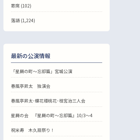
寄席 (102)
落語
(1,224)
最新の公演情報
「星屑の町～忘却篇」宮城公演
春風亭昇太 独演会
春風亭昇太･蝶花楼桃花･桂宮治三人会
星屑の会 『星屑の町～忘却篇』10/3～4
祝米寿 木久扇祭り！