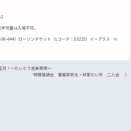
52
未就学児童は入場不可。
36-644）ローソンチケット（Lコード：53225）イープラス h
正月！～たいとう芸楽寄席～
特撰落語会 春風亭昇太・林家たい平 二人会