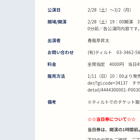
公演日
2/28（土）～3/2（月）
開場/開演
2/28（土）19：00開演 
0分前／各公演同内容です
出演者
春風亭昇太
お問い合わせ
(有)ティルト 03-3462-
料金
全席指定 4000円 当日
販売方法
1/11（日）10：00より発売 
der/?gLcode=34137 
detail/4444300001-P003
備考
※ティルトでのチケット取
☆☆
当日券について☆☆
当日券は、開演の1時間前
下記の内容をご確認、ご了