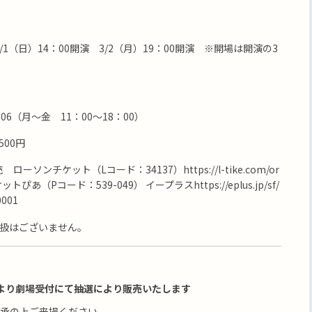
3/1（日）14：00開演 3/2（月）19：00開演 ※開場は開演の3
。
5606（月～金 11：00～18：00）
4500円
ローソンチケット（Lコード：34137）https://l-tike.com/or
チケットぴあ（Pコード：539-049） イープラスhttps://eplus.jp/sf/
0001
扱はございません。
より劇場受付にて抽選により販売いたします
承の上ご来場ください。