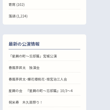
寄席 (102)
落語
(1,224)
最新の公演情報
「星屑の町～忘却篇」宮城公演
春風亭昇太 独演会
春風亭昇太･蝶花楼桃花･桂宮治三人会
星屑の会 『星屑の町～忘却篇』10/3～4
祝米寿 木久扇祭り！