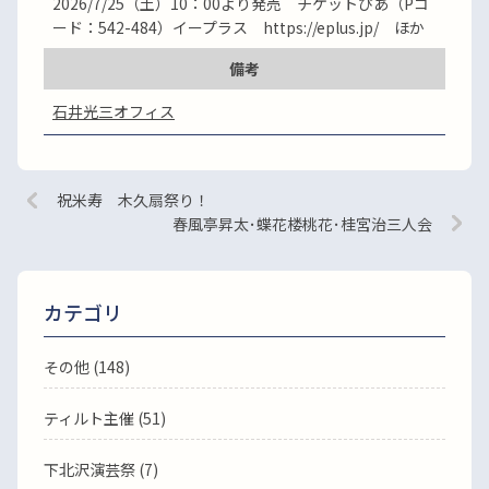
2026/7/25（土）10：00より発売 チケットぴあ（Pコ
ード：542-484）イープラス https://eplus.jp/ ほか
備考
石井光三オフィス
祝米寿 木久扇祭り！
春風亭昇太･蝶花楼桃花･桂宮治三人会
カテゴリ
その他 (148)
ティルト主催 (51)
下北沢演芸祭 (7)