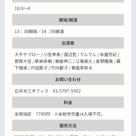
10/3～4
開場/開演
13：30開場／14：00開演
出演者
大平サブロー / 小宮孝泰 / 渡辺哲 / でんでん / 有薗芳記 /
菅原大吉 / 新納多朗 / 朝倉伸二 / 江端英久 / 星野園美 / 蔵
下穂波 / 戸田恵子 / 竹内都子 / 春風亭昇太
お問い合わせ
石井光三オフィス 03-5797-5502
料金
全席指定 7700円 ※未就学児童は入場不可。
販売方法