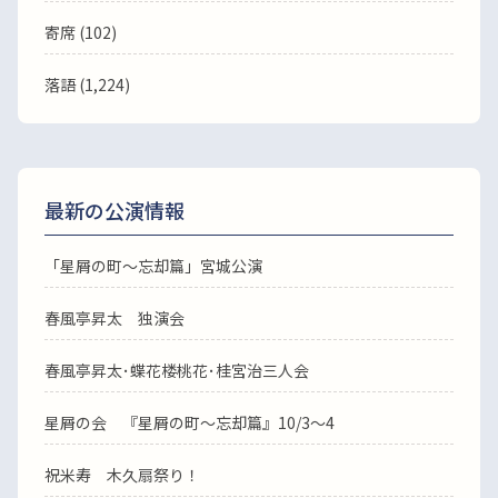
寄席 (102)
落語
(1,224)
最新の公演情報
「星屑の町～忘却篇」宮城公演
春風亭昇太 独演会
春風亭昇太･蝶花楼桃花･桂宮治三人会
星屑の会 『星屑の町～忘却篇』10/3～4
祝米寿 木久扇祭り！