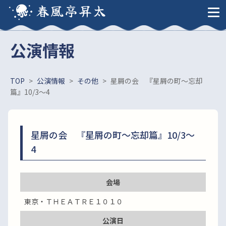
春風亭昇太
公演情報
TOP
>
公演情報
>
その他
>
星屑の会 『星屑の町～忘却
篇』10/3～4
星屑の会 『星屑の町～忘却篇』10/3～
4
会場
東京・ＴＨＥＡＴＲＥ１０１０
公演日