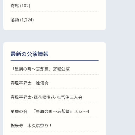
寄席 (102)
落語
(1,224)
最新の公演情報
「星屑の町～忘却篇」宮城公演
春風亭昇太 独演会
春風亭昇太･蝶花楼桃花･桂宮治三人会
星屑の会 『星屑の町～忘却篇』10/3～4
祝米寿 木久扇祭り！