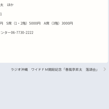
太 ほか
1
円 S席（1・2階）5000円 A席（3階）3000円
ター06-7730-2222
ラジオ沖縄 ワイドＦＭ開局記念「春風亭昇太 落語会」