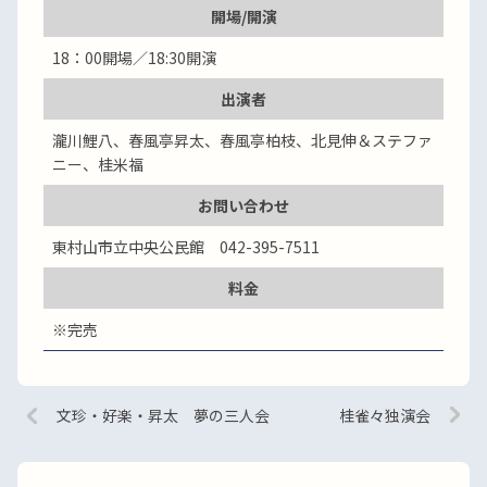
開場/開演
18：00開場／18:30開演
出演者
瀧川鯉八、春風亭昇太、春風亭柏枝、北見伸＆ステファ
ニー、桂米福
お問い合わせ
東村山市立中央公民館 042-395-7511
料金
※完売
文珍・好楽・昇太 夢の三人会
桂雀々独演会