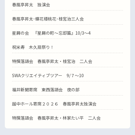
春風亭昇太 独演会
春風亭昇太･蝶花楼桃花･桂宮治三人会
星屑の会 『星屑の町～忘却篇』10/3～4
祝米寿 木久扇祭り！
特撰落語会 春風亭昇太・桂宮治 二人会
SWAクリエイティブツアー 9/７～10
福井新聞寄席 東西落語会 夜の部
越中ホール寄席２０２６ 春風亭昇太独演会
特撰落語会 春風亭昇太・林家たい平 二人会