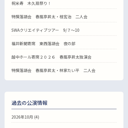
祝米寿 木久扇祭り！
特撰落語会 春風亭昇太・桂宮治 二人会
SWAクリエイティブツアー 9/７～10
福井新聞寄席 東西落語会 夜の部
越中ホール寄席２０２６ 春風亭昇太独演会
特撰落語会 春風亭昇太・林家たい平 二人会
過去の公演情報
2026年10月 (4)