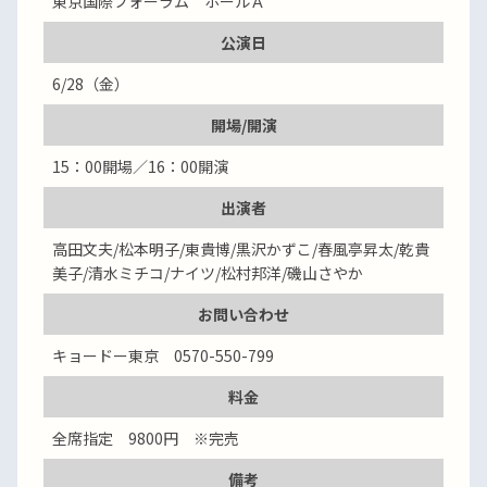
東京国際フォーラム ホールＡ
公演日
6/28（金）
開場/開演
15：00開場／16：00開演
出演者
高田文夫/松本明子/東貴博/黒沢かずこ/春風亭昇太/乾貴
美子/清水ミチコ/ナイツ/松村邦洋/磯山さやか
お問い合わせ
キョードー東京 0570-550-799
料金
全席指定 9800円 ※完売
備考