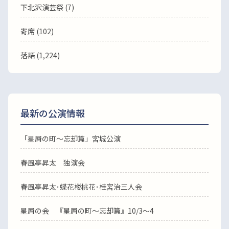
下北沢演芸祭 (7)
寄席 (102)
落語
(1,224)
最新の公演情報
「星屑の町～忘却篇」宮城公演
春風亭昇太 独演会
春風亭昇太･蝶花楼桃花･桂宮治三人会
星屑の会 『星屑の町～忘却篇』10/3～4