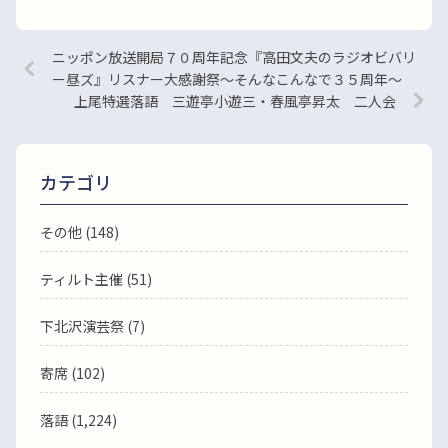
ニッポン放送開局７０周年記念『高田文夫のラジオビバリ
ー昼ズ』リスナー大感謝祭～そんなこんなで３５周年～
上尾特選落語 三遊亭小遊三・春風亭昇太 二人会
カテゴリ
その他 (148)
ティルト主催 (51)
下北沢演芸祭 (7)
寄席 (102)
落語
(1,224)