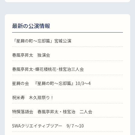
最新の公演情報
「星屑の町～忘却篇」宮城公演
春風亭昇太 独演会
春風亭昇太･蝶花楼桃花･桂宮治三人会
星屑の会 『星屑の町～忘却篇』10/3～4
祝米寿 木久扇祭り！
特撰落語会 春風亭昇太・桂宮治 二人会
SWAクリエイティブツアー 9/７～10