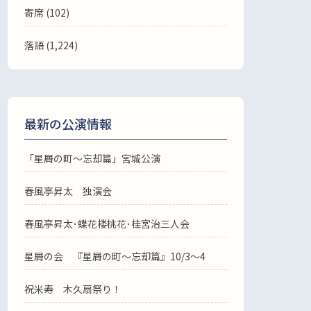
寄席 (102)
落語
(1,224)
最新の公演情報
「星屑の町～忘却篇」宮城公演
春風亭昇太 独演会
春風亭昇太･蝶花楼桃花･桂宮治三人会
星屑の会 『星屑の町～忘却篇』10/3～4
祝米寿 木久扇祭り！