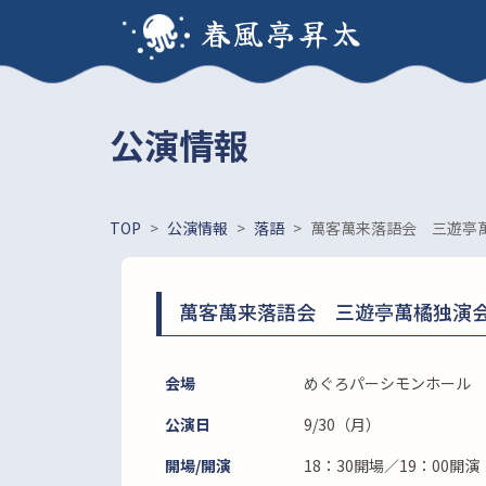
春風亭昇太
公演情報
TOP
>
公演情報
>
落語
>
萬客萬来落語会 三遊亭
萬客萬来落語会 三遊亭萬橘独演
会場
めぐろパーシモンホール 
公演日
9/30（月）
開場/開演
18：30開場／19：00開演