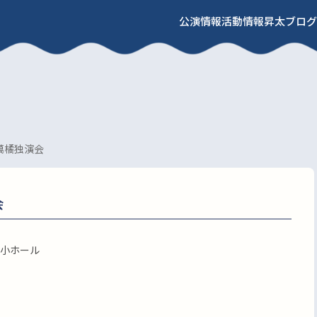
公演情報
活動情報
昇太ブログ
萬橘独演会
会
小ホール