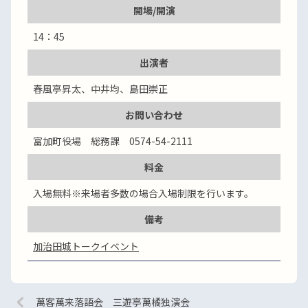
開場/開演
14：45
出演者
春風亭昇太、中井均、島田崇正
お問い合わせ
富加町役場 総務課 0574-54-2111
料金
入場無料※来場者多数の場合入場制限を行います。
備考
加治田城トークイベント
萬客萬来落語会 三遊亭萬橘独演会