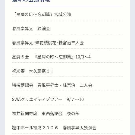
「星屑の町～忘却篇」宮城公演
春風亭昇太 独演会
春風亭昇太･蝶花楼桃花･桂宮治三人会
星屑の会 『星屑の町～忘却篇』10/3～4
祝米寿 木久扇祭り！
特撰落語会 春風亭昇太・桂宮治 二人会
SWAクリエイティブツアー 9/７～10
福井新聞寄席 東西落語会 夜の部
越中ホール寄席２０２６ 春風亭昇太独演会