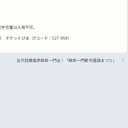
未就学児童は入場不可。
発売 チケットぴあ（Pコード：527-959）
五代目春風亭柳昇一門会！「柳昇一門新作落語まつり」