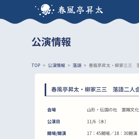
春風亭昇太
公演情報
TOP
>
公演情報
>
落語
>
春風亭昇太・柳家三三 
春風亭昇太・柳家三三 落語二人
会場
山形・伝国の杜 置賜文化
公演日
11/6（水）
開場/開演
17：45開場／18：30開演