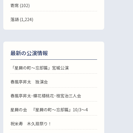
寄席 (102)
落語
(1,224)
最新の公演情報
「星屑の町～忘却篇」宮城公演
春風亭昇太 独演会
春風亭昇太･蝶花楼桃花･桂宮治三人会
星屑の会 『星屑の町～忘却篇』10/3～4
祝米寿 木久扇祭り！