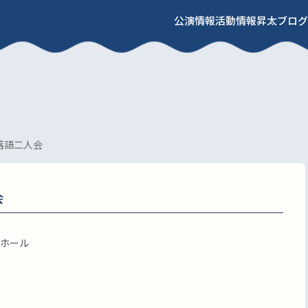
公演情報
活動情報
昇太ブログ
落語二人会
会
ホール