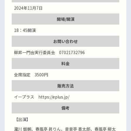
2024年11月7日
開場/開演
18：45開演
お問い合わせ
柳昇一門会実行委員会 07021732796
料金
全席指定 3500円
販売方法
イープラス https://eplus.jp/
備考
【出演】
瀧川 蛙朝、春風亭 昇りん、昔昔亭 喜太郎、春風亭 柳太