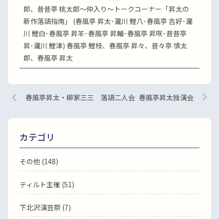
郎、昔昔亭 桃太郎～仲入り～トークコーナー「昇太の
新作落語指南」 (春風亭 昇太･瀧川 鯉八･春風亭 吉好･瀧
川 鯉白･春風亭 昇羊･春風亭 昇輔･春風亭 昇咲･昔昔亭
昇･瀧川 鯉津) 春風亭 鯉枝、春風亭 昇々、昔々亭 慎太
郎、春風亭 昇太
春風亭昇太・柳家三三 落語二人会
春風亭昇太独演会
カテゴリ
その他 (148)
ティルト主催 (51)
下北沢演芸祭 (7)