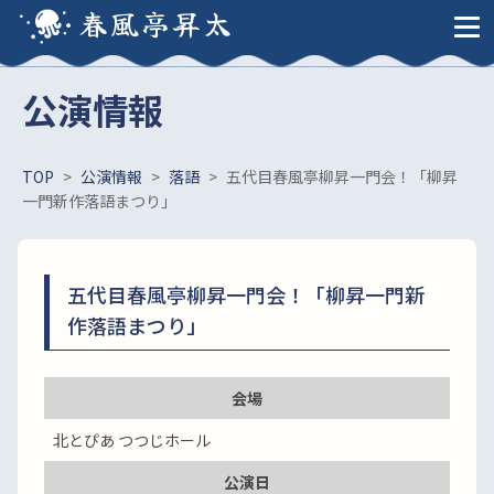
春風亭昇太
公演情報
TOP
>
公演情報
>
落語
>
五代目春風亭柳昇一門会！「柳昇
一門新作落語まつり」
五代目春風亭柳昇一門会！「柳昇一門新
作落語まつり」
会場
北とぴあ つつじホール
公演日