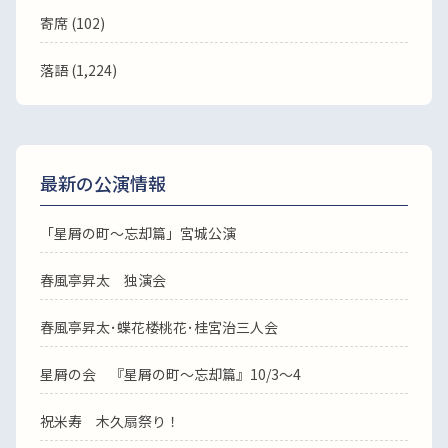
寄席 (102)
落語
(1,224)
最新の公演情報
「星屑の町～忘却篇」宮城公演
春風亭昇太 独演会
春風亭昇太･蝶花楼桃花･桂宮治三人会
星屑の会 『星屑の町～忘却篇』10/3～4
祝米寿 木久扇祭り！