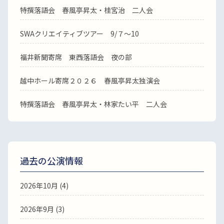
特撰落語会 春風亭昇太・桂宮治 二人会
SWAクリエイティブツアー 9/７～10
福井新聞寄席 東西落語会 夜の部
越中ホール寄席２０２６ 春風亭昇太独演会
特撰落語会 春風亭昇太・林家たい平 二人会
過去の公演情報
2026年10月 (4)
2026年9月 (3)