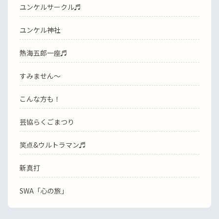
ユンケルサークル♬
ユンケル神社
熱海五郎一座♬
すみません〜
こんな方も！
芸協らくごまつり
笑点&ウルトラマン♬
新真打
SWA「心の旅」