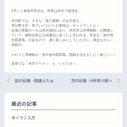
4
号こと春風亭昇太は、昨夜は米沢で独演会。
米沢駅では、大きな「直江兼継」のお出迎え。
雪が降る中、来ていただいたお客様は、ホットでしたよ～
会場の置賜ホールは米沢城内にあり「米沢市上杉博物館」が隣接し
ていて、織田信長が上杉謙信に送ったと言われる、有名な「洛中洛
外図屏風」があるので、凄く楽しみにしていたのに、残念ながら～
休館日。
かわりに博物館の「洛中洛外図屏風」図録を頂きました！嬉しい～
♪
楽屋では「米沢ラーメン」も、いただき～。
前の記事 - 間違えたぁ
次の記事 - 4号早川城へ
最近の記事
オイランズ♬