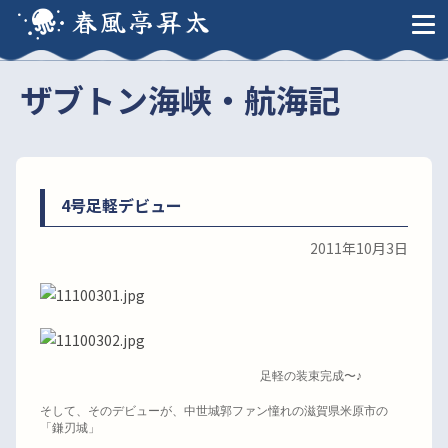
春風亭昇太
ザブトン海峡・航海記
4号足軽デビュー
2011年10月3日
足軽の装束完成〜♪
そして、そのデビューが、中世城郭ファン憧れの滋賀県米原市の
「鎌刃城」