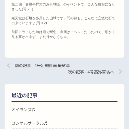
第二回「春風亭昇太のおも城噺」のイベントで、こんな格好になり
ました
(
写メ
1)
鎌刃城は石垣を多用した山城です。門の跡も、こんなに立派な石で
出来ていますよ
(
写メ
2)
前回トライした時は雨で断念。今回はイベントだったので、細かく
見る事が出来ず、また行かなくちゃ。
前の記事 - 4号足軽計画 最終章
次の記事 - 4号高弥百坊へ
最近の記事
オイランズ♬
ユンケルサークル♬