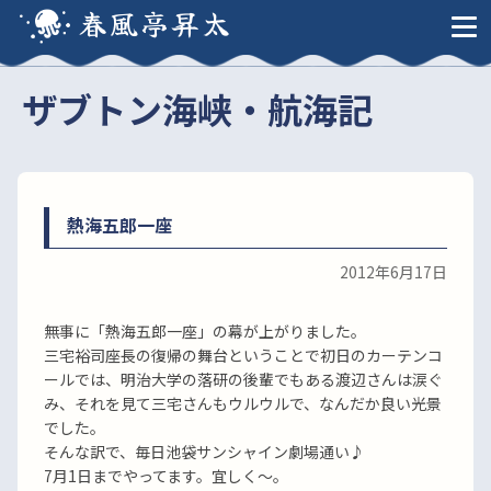
春風亭昇太
ザブトン海峡・航海記
熱海五郎一座
2012年6月17日
無事に「熱海五郎一座」の幕が上がりました。
三宅裕司座長の復帰の舞台ということで初日のカーテンコ
ールでは、明治大学の落研の後輩でもある渡辺さんは涙ぐ
み、それを見て三宅さんもウルウルで、なんだか良い光景
でした。
そんな訳で、毎日池袋サンシャイン劇場通い♪
7月1日までやってます。宜しく〜。