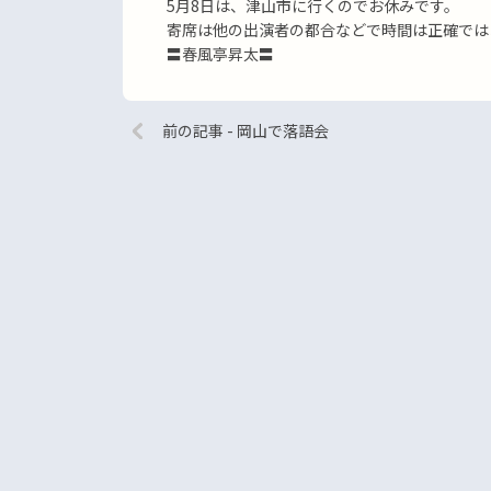
5月8日は、津山市に行くのでお休みです。
寄席は他の出演者の都合などで時間は正確では
〓春風亭昇太〓
前の記事 - 岡山で落語会