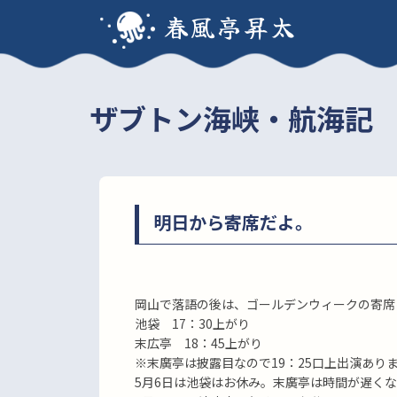
春風亭昇太
ザブトン海峡・航海記
明日から寄席だよ。
岡山で落語の後は、ゴールデンウィークの寄席
池袋 17：30上がり
末広亭 18：45上がり
※末廣亭は披露目なので19：25口上出演あり
5月6日は池袋はお休み。末廣亭は時間が遅くな