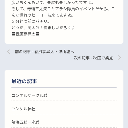
彦いちくんもいて、楽屋も楽しかったですよ。
そして、毒蝮三太夫ことアラシ隊員のイベントだから、こ
んな憧れのヒーローも来てますよ。
３分経つ前にパチリ。
どうだ、喬太郎！羨ましいだろう♪
〓春風亭昇太〓
前の記事 - 春風亭昇太・津山城へ
次の記事 - 秋田で笑点
最近の記事
ユンケルサークル♬
ユンケル神社
熱海五郎一座♬