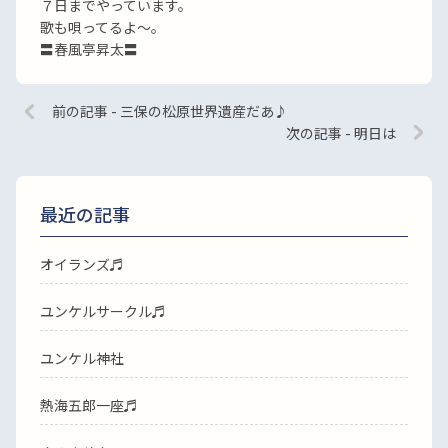
７日までやっています。
歌も唄ってるよ〜。
〓春風亭昇太〓
前の記事 - 三保の松原世界遺産だあ♪
次の記事 - 明日は
最近の記事
オイランズ♬
ユンケルサークル♬
ユンケル神社
熱海五郎一座♬