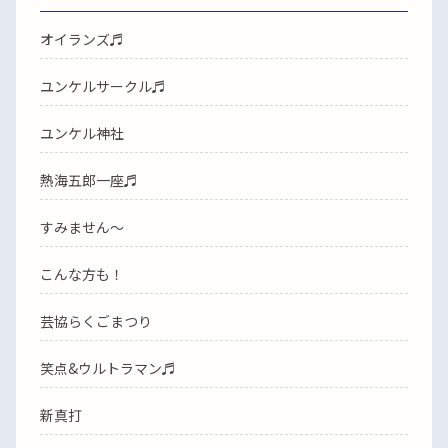
オイランズ♬
ユンケルサークル♬
ユンケル神社
熱海五郎一座♬
すみません〜
こんな方も！
芸協らくごまつり
笑点&ウルトラマン♬
新真打