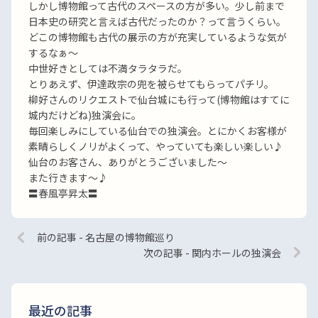
しかし博物館って古代のスペースの方が多い。少し前まで
日本史の研究と言えば古代だったのか？って言うくらい。
どこの博物館も古代の展示の方が充実しているような気が
するなぁ〜
中世好きとしては不満タラタラだ。
とりあえず、伊達政宗の兜を被らせてもらってパチリ。
柳好さんのリクエストで仙台城にも行って(博物館はすてに
城内だけどね)独演会に。
毎回楽しみにしている仙台での独演会。とにかくお客様が
素晴らしくノリがよくって、やっていても楽しい楽しい♪
仙台のお客さん、ありがとうございました〜
また行きます〜♪
〓春風亭昇太〓
前の記事 - 名古屋の博物館巡り
次の記事 - 関内ホールの独演会
最近の記事