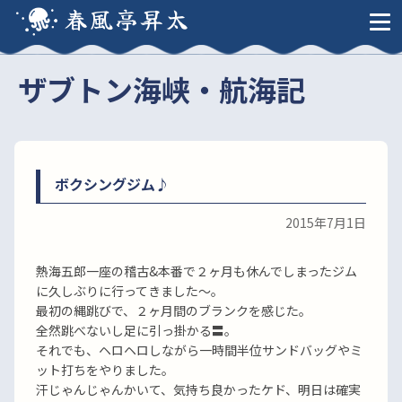
春風亭昇太
ザブトン海峡・航海記
ボクシングジム♪
2015年7月1日
熱海五郎一座の稽古&本番で２ヶ月も休んでしまったジム
に久しぶりに行ってきました〜。
最初の縄跳びで、２ヶ月間のブランクを感じた。
全然跳べないし足に引っ掛かる〓。
それでも、ヘロヘロしながら一時間半位サンドバッグやミ
ット打ちをやりました。
汗じゃんじゃんかいて、気持ち良かったケド、明日は確実