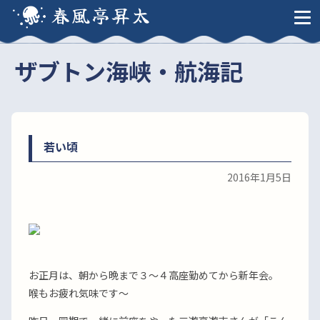
春風亭昇太
ザブトン海峡・航海記
若い頃
2016年1月5日
お正月は、朝から晩まで３〜４高座勤めてから新年会。
喉もお疲れ気味です〜