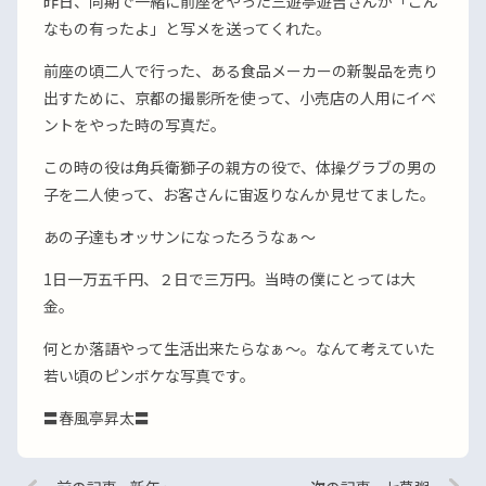
昨日、同期で一緒に前座をやった三遊亭遊吉さんが「こん
なもの有ったよ」と写メを送ってくれた。
前座の頃二人で行った、ある食品メーカーの新製品を売り
出すために、京都の撮影所を使って、小売店の人用にイベ
ントをやった時の写真だ。
この時の役は角兵衛獅子の親方の役で、体操グラブの男の
子を二人使って、お客さんに宙返りなんか見せてました。
あの子達もオッサンになったろうなぁ〜
1日一万五千円、２日で三万円。当時の僕にとっては大
金。
何とか落語やって生活出来たらなぁ〜。なんて考えていた
若い頃のピンボケな写真です。
〓春風亭昇太〓