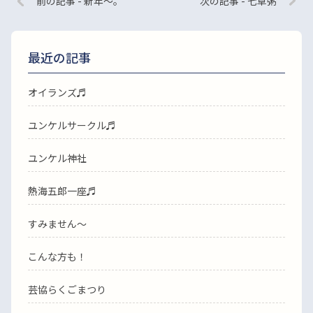
前の記事 - 新年〜。
次の記事 - 七草粥
最近の記事
オイランズ♬
ユンケルサークル♬
ユンケル神社
熱海五郎一座♬
すみません〜
こんな方も！
芸協らくごまつり