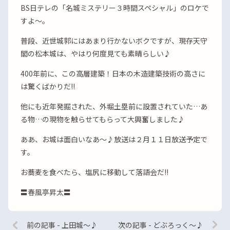
BS日テレの「名城ミステリー３時間スペシャル」のロケで
すよ〜。
普段、近世城郭にはあまり行かないボクですが、現存天守
閣の松本城は、やはり何度見ても素晴らしい♪
400年前に、この高層建築！日本の木造建築技術の高さに
は驚くばかりだ!!
他にも近年発掘された、外堀土塁前に設置されていた…あ
る物…の現物を触らせてもらって大興奮しました♪
ああ、お城は面白いなあ〜♪放送は２月１１日放送予定で
す。
お蕎麦を食べたら、塩尻に移動して落語会だ!!
〓春風亭昇太〓
前の記事 - 上田城〜♪
次の記事 - どぶろっく〜♪