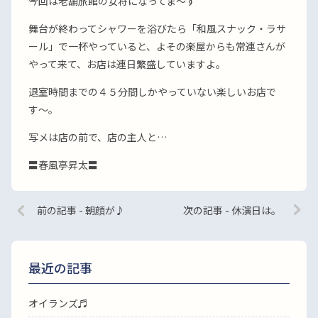
今回は老舗旅館の女将になってま〜す
舞台が終わってシャワーを浴びたら「和風スナック・ラサ
ール」で一杯やっていると、よその楽屋からも常連さんが
やって来て、お店は連日繁盛していますよ。
退室時間までの４５分間しかやっていない楽しいお店で
す〜。
写メは店の前で、店の主人と…
〓春風亭昇太〓
前の記事 - 朝顔が♪
次の記事 - 休演日は。
最近の記事
オイランズ♬