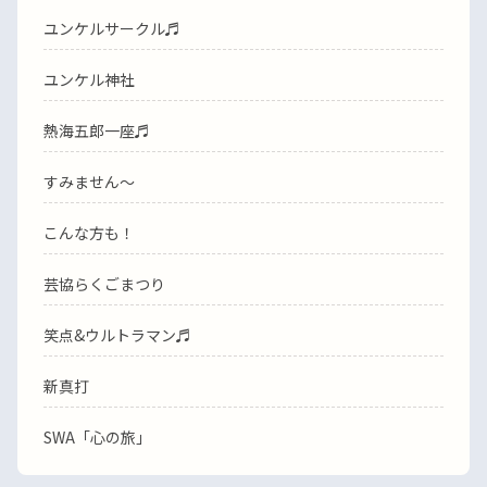
ユンケルサークル♬
ユンケル神社
熱海五郎一座♬
すみません〜
こんな方も！
芸協らくごまつり
笑点&ウルトラマン♬
新真打
SWA「心の旅」