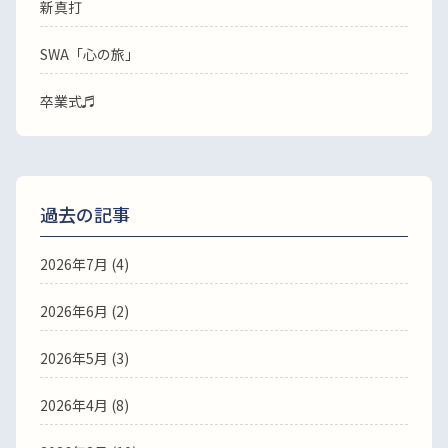
新真打
SWA「心の旅」
卒業式♬
過去の記事
2026年7月
(4)
2026年6月
(2)
2026年5月
(3)
2026年4月
(8)