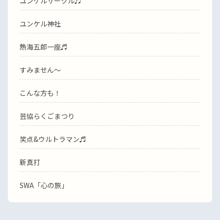
ユンケルサークル♬
ユンケル神社
熱海五郎一座♬
すみません〜
こんな方も！
芸協らくごまつり
笑点&ウルトラマン♬
新真打
SWA「心の旅」