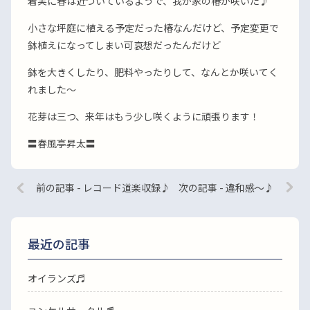
着実に春は近づいているようで、我が家の椿が咲いた♪
小さな坪庭に植える予定だった椿なんだけど、予定変更で
鉢植えになってしまい可哀想だったんだけど
鉢を大きくしたり、肥料やったりして、なんとか咲いてく
れました〜
花芽は三つ、来年はもう少し咲くように頑張ります！
〓春風亭昇太〓
前の記事 - レコード道楽収録♪
次の記事 - 違和感〜♪
最近の記事
オイランズ♬